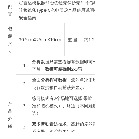
①雷达模拟器*1台②硬壳保护壳*1个③USB
配
连接线④Type-C充电器⑤产品使用说明书⑥
置
安全指南
包
装
30.5cmX25cmX10cm
重 量
约1.2kg
尺
寸
分析数据只需查看屏幕数据即可一目
1
了然，
数据可精确到2-3码
全面分析挥杆数据
，您的单次击球的
2
飞行数据被自动捕获并显示
练习模式有2个场地可选择:果岭（标
产
3
准和随机模式）、球道（不同难度可
品
选）
介
双多普勒雷达技术
。高精确度的雷达
绍
4
感应器，追踪范围1.5°