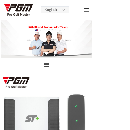
English
끀
ꀅ
끀