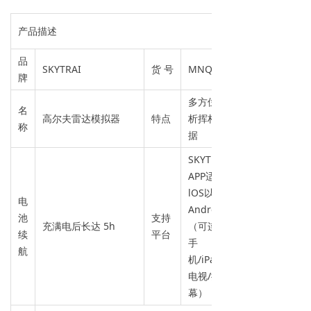
产品描述
品
SKYTRAI
货 号
MNQ013
牌
多方位分
名
高尔夫雷达模拟器
特点
析挥杆数
称
据
SKYTRAK
APP适用
lOS以及
电
Android
池
支持
充满电后长达 5h
（可连接
续
平台
手
航
机/iPad/
电视/挂
幕）